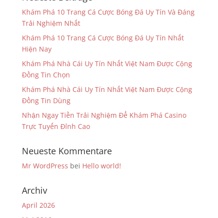
Khám Phá 10 Trang Cá Cược Bóng Đá Uy Tín Và Đáng
Trải Nghiệm Nhất
Khám Phá 10 Trang Cá Cược Bóng Đá Uy Tín Nhất
Hiện Nay
Khám Phá Nhà Cái Uy Tín Nhất Việt Nam Được Cộng
Đồng Tin Chọn
Khám Phá Nhà Cái Uy Tín Nhất Việt Nam Được Cộng
Đồng Tin Dùng
Nhận Ngay Tiền Trải Nghiệm Để Khám Phá Casino
Trực Tuyến Đỉnh Cao
Neueste Kommentare
Mr WordPress
bei
Hello world!
Archiv
April 2026