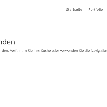
true);
Startseite
Portfolio
unden
rden. Verfeinern Sie Ihre Suche oder verwenden Sie die Navigatio