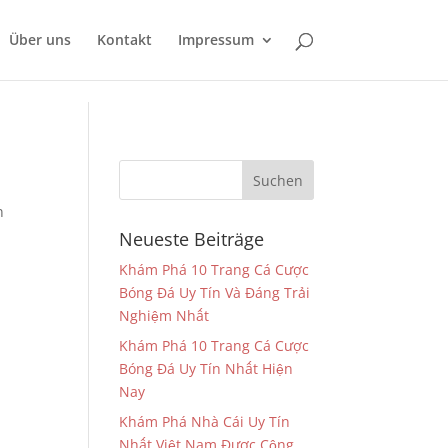
Über uns
Kontakt
Impressum
n
Neueste Beiträge
Khám Phá 10 Trang Cá Cược
Bóng Đá Uy Tín Và Đáng Trải
Nghiệm Nhất
Khám Phá 10 Trang Cá Cược
Bóng Đá Uy Tín Nhất Hiện
Nay
Khám Phá Nhà Cái Uy Tín
Nhất Việt Nam Được Cộng