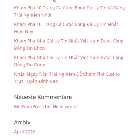
Khám Phá 10 Trang Cá Cược Bóng Đá Uy Tín Và Đáng
Trải Nghiệm Nhất
Khám Phá 10 Trang Cá Cược Bóng Đá Uy Tín Nhất
Hiện Nay
Khám Phá Nhà Cái Uy Tín Nhất Việt Nam Được Cộng
Đồng Tin Chọn
Khám Phá Nhà Cái Uy Tín Nhất Việt Nam Được Cộng
Đồng Tin Dùng
Nhận Ngay Tiền Trải Nghiệm Để Khám Phá Casino
Trực Tuyến Đỉnh Cao
Neueste Kommentare
Mr WordPress
bei
Hello world!
Archiv
April 2026