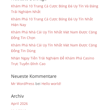
Khám Phá 10 Trang Cá Cược Bóng Đá Uy Tín Và Đáng
Trải Nghiệm Nhất
Khám Phá 10 Trang Cá Cược Bóng Đá Uy Tín Nhất
Hiện Nay
Khám Phá Nhà Cái Uy Tín Nhất Việt Nam Được Cộng
Đồng Tin Chọn
Khám Phá Nhà Cái Uy Tín Nhất Việt Nam Được Cộng
Đồng Tin Dùng
Nhận Ngay Tiền Trải Nghiệm Để Khám Phá Casino
Trực Tuyến Đỉnh Cao
Neueste Kommentare
Mr WordPress
bei
Hello world!
Archiv
April 2026