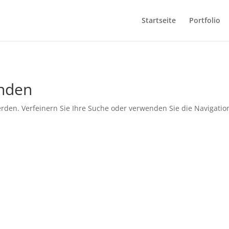
true);
Startseite
Portfolio
unden
rden. Verfeinern Sie Ihre Suche oder verwenden Sie die Navigatio