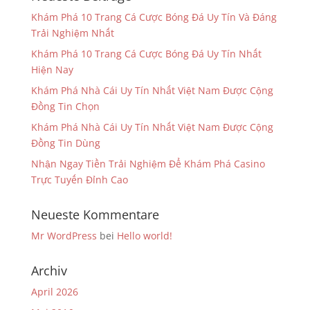
Khám Phá 10 Trang Cá Cược Bóng Đá Uy Tín Và Đáng
Trải Nghiệm Nhất
Khám Phá 10 Trang Cá Cược Bóng Đá Uy Tín Nhất
Hiện Nay
Khám Phá Nhà Cái Uy Tín Nhất Việt Nam Được Cộng
Đồng Tin Chọn
Khám Phá Nhà Cái Uy Tín Nhất Việt Nam Được Cộng
Đồng Tin Dùng
Nhận Ngay Tiền Trải Nghiệm Để Khám Phá Casino
Trực Tuyến Đỉnh Cao
Neueste Kommentare
Mr WordPress
bei
Hello world!
Archiv
April 2026