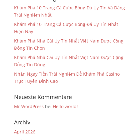
Khám Phá 10 Trang Cá Cược Bóng Đá Uy Tín Và Đáng
Trải Nghiệm Nhất
Khám Phá 10 Trang Cá Cược Bóng Đá Uy Tín Nhất
Hiện Nay
Khám Phá Nhà Cái Uy Tín Nhất Việt Nam Được Cộng
Đồng Tin Chọn
Khám Phá Nhà Cái Uy Tín Nhất Việt Nam Được Cộng
Đồng Tin Dùng
Nhận Ngay Tiền Trải Nghiệm Để Khám Phá Casino
Trực Tuyến Đỉnh Cao
Neueste Kommentare
Mr WordPress
bei
Hello world!
Archiv
April 2026