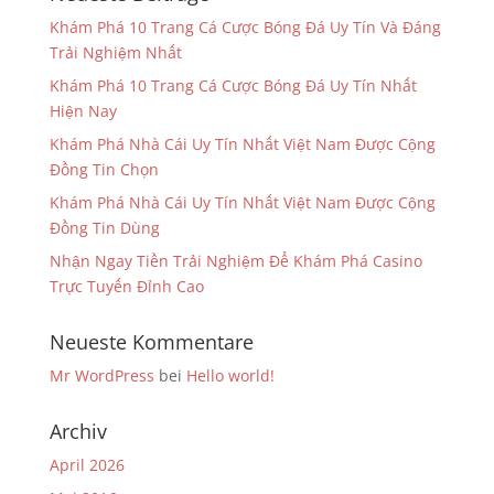
Khám Phá 10 Trang Cá Cược Bóng Đá Uy Tín Và Đáng
Trải Nghiệm Nhất
Khám Phá 10 Trang Cá Cược Bóng Đá Uy Tín Nhất
Hiện Nay
Khám Phá Nhà Cái Uy Tín Nhất Việt Nam Được Cộng
Đồng Tin Chọn
Khám Phá Nhà Cái Uy Tín Nhất Việt Nam Được Cộng
Đồng Tin Dùng
Nhận Ngay Tiền Trải Nghiệm Để Khám Phá Casino
Trực Tuyến Đỉnh Cao
Neueste Kommentare
Mr WordPress
bei
Hello world!
Archiv
April 2026