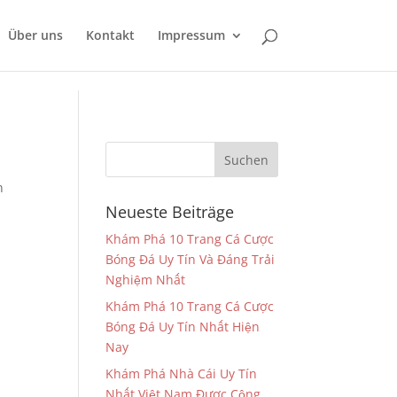
Über uns
Kontakt
Impressum
n
Neueste Beiträge
Khám Phá 10 Trang Cá Cược
Bóng Đá Uy Tín Và Đáng Trải
Nghiệm Nhất
Khám Phá 10 Trang Cá Cược
Bóng Đá Uy Tín Nhất Hiện
Nay
Khám Phá Nhà Cái Uy Tín
Nhất Việt Nam Được Cộng