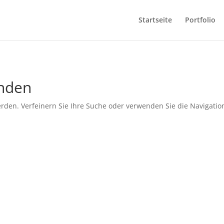
true);
Startseite
Portfolio
unden
rden. Verfeinern Sie Ihre Suche oder verwenden Sie die Navigatio