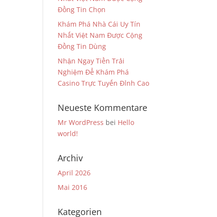
Đồng Tin Chọn
Khám Phá Nhà Cái Uy Tín
Nhất Việt Nam Được Cộng
Đồng Tin Dùng
Nhận Ngay Tiền Trải
Nghiệm Để Khám Phá
Casino Trực Tuyến Đỉnh Cao
Neueste Kommentare
Mr WordPress
bei
Hello
world!
Archiv
April 2026
Mai 2016
Kategorien