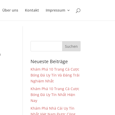
Über uns
Kontakt
Impressum
n
Neueste Beiträge
Khám Phá 10 Trang Cá Cược
Bóng Đá Uy Tín Và Đáng Trải
Nghiệm Nhất
Khám Phá 10 Trang Cá Cược
Bóng Đá Uy Tín Nhất Hiện
Nay
Khám Phá Nhà Cái Uy Tín
Nhất Việt Nam Được Cộng