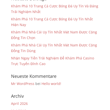
Khám Phá 10 Trang Cá Cược Bóng Đá Uy Tín Và Đáng
Trải Nghiệm Nhất
Khám Phá 10 Trang Cá Cược Bóng Đá Uy Tín Nhất
Hiện Nay
Khám Phá Nhà Cái Uy Tín Nhất Việt Nam Được Cộng
Đồng Tin Chọn
Khám Phá Nhà Cái Uy Tín Nhất Việt Nam Được Cộng
Đồng Tin Dùng
Nhận Ngay Tiền Trải Nghiệm Để Khám Phá Casino
Trực Tuyến Đỉnh Cao
Neueste Kommentare
Mr WordPress
bei
Hello world!
Archiv
April 2026