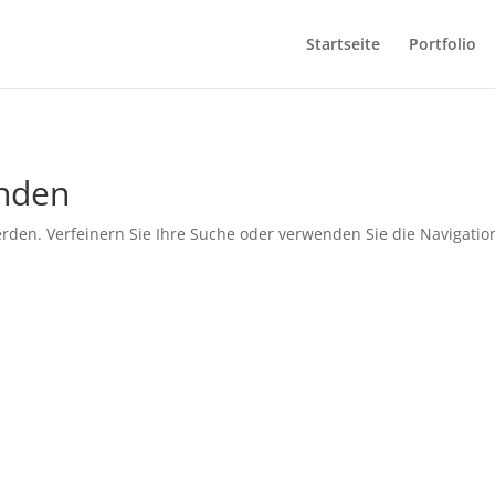
true);
Startseite
Portfolio
unden
rden. Verfeinern Sie Ihre Suche oder verwenden Sie die Navigatio