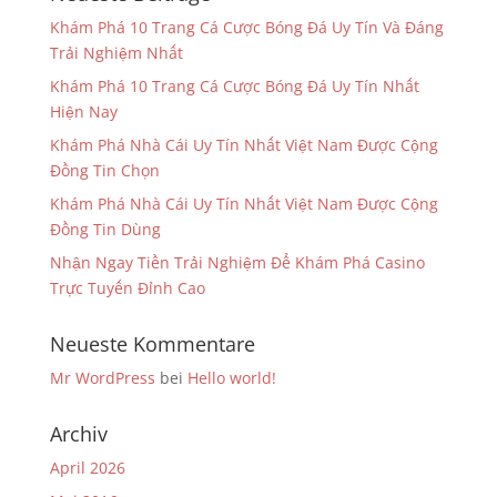
Khám Phá 10 Trang Cá Cược Bóng Đá Uy Tín Và Đáng
Trải Nghiệm Nhất
Khám Phá 10 Trang Cá Cược Bóng Đá Uy Tín Nhất
Hiện Nay
Khám Phá Nhà Cái Uy Tín Nhất Việt Nam Được Cộng
Đồng Tin Chọn
Khám Phá Nhà Cái Uy Tín Nhất Việt Nam Được Cộng
Đồng Tin Dùng
Nhận Ngay Tiền Trải Nghiệm Để Khám Phá Casino
Trực Tuyến Đỉnh Cao
Neueste Kommentare
Mr WordPress
bei
Hello world!
Archiv
April 2026