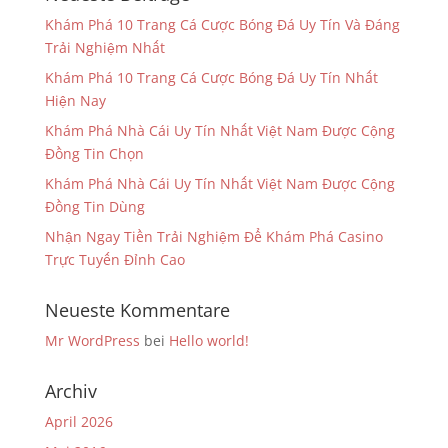
Khám Phá 10 Trang Cá Cược Bóng Đá Uy Tín Và Đáng
Trải Nghiệm Nhất
Khám Phá 10 Trang Cá Cược Bóng Đá Uy Tín Nhất
Hiện Nay
Khám Phá Nhà Cái Uy Tín Nhất Việt Nam Được Cộng
Đồng Tin Chọn
Khám Phá Nhà Cái Uy Tín Nhất Việt Nam Được Cộng
Đồng Tin Dùng
Nhận Ngay Tiền Trải Nghiệm Để Khám Phá Casino
Trực Tuyến Đỉnh Cao
Neueste Kommentare
Mr WordPress
bei
Hello world!
Archiv
April 2026