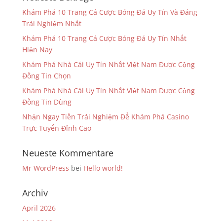
Khám Phá 10 Trang Cá Cược Bóng Đá Uy Tín Và Đáng
Trải Nghiệm Nhất
Khám Phá 10 Trang Cá Cược Bóng Đá Uy Tín Nhất
Hiện Nay
Khám Phá Nhà Cái Uy Tín Nhất Việt Nam Được Cộng
Đồng Tin Chọn
Khám Phá Nhà Cái Uy Tín Nhất Việt Nam Được Cộng
Đồng Tin Dùng
Nhận Ngay Tiền Trải Nghiệm Để Khám Phá Casino
Trực Tuyến Đỉnh Cao
Neueste Kommentare
Mr WordPress
bei
Hello world!
Archiv
April 2026