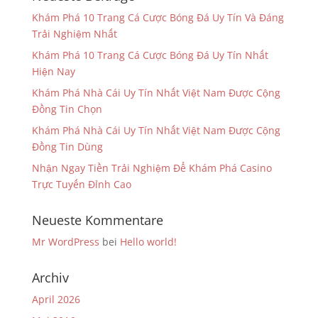
Khám Phá 10 Trang Cá Cược Bóng Đá Uy Tín Và Đáng
Trải Nghiệm Nhất
Khám Phá 10 Trang Cá Cược Bóng Đá Uy Tín Nhất
Hiện Nay
Khám Phá Nhà Cái Uy Tín Nhất Việt Nam Được Cộng
Đồng Tin Chọn
Khám Phá Nhà Cái Uy Tín Nhất Việt Nam Được Cộng
Đồng Tin Dùng
Nhận Ngay Tiền Trải Nghiệm Để Khám Phá Casino
Trực Tuyến Đỉnh Cao
Neueste Kommentare
Mr WordPress
bei
Hello world!
Archiv
April 2026