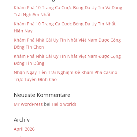
Khám Phá 10 Trang Cá Cược Bóng Đá Uy Tín Và Đáng
Trải Nghiệm Nhất
Khám Phá 10 Trang Cá Cược Bóng Đá Uy Tín Nhất
Hiện Nay
Khám Phá Nhà Cái Uy Tín Nhất Việt Nam Được Cộng
Đồng Tin Chọn
Khám Phá Nhà Cái Uy Tín Nhất Việt Nam Được Cộng
Đồng Tin Dùng
Nhận Ngay Tiền Trải Nghiệm Để Khám Phá Casino
Trực Tuyến Đỉnh Cao
Neueste Kommentare
Mr WordPress
bei
Hello world!
Archiv
April 2026