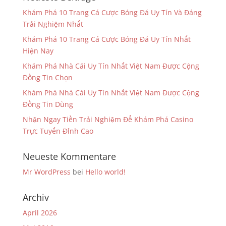
Khám Phá 10 Trang Cá Cược Bóng Đá Uy Tín Và Đáng
Trải Nghiệm Nhất
Khám Phá 10 Trang Cá Cược Bóng Đá Uy Tín Nhất
Hiện Nay
Khám Phá Nhà Cái Uy Tín Nhất Việt Nam Được Cộng
Đồng Tin Chọn
Khám Phá Nhà Cái Uy Tín Nhất Việt Nam Được Cộng
Đồng Tin Dùng
Nhận Ngay Tiền Trải Nghiệm Để Khám Phá Casino
Trực Tuyến Đỉnh Cao
Neueste Kommentare
Mr WordPress
bei
Hello world!
Archiv
April 2026