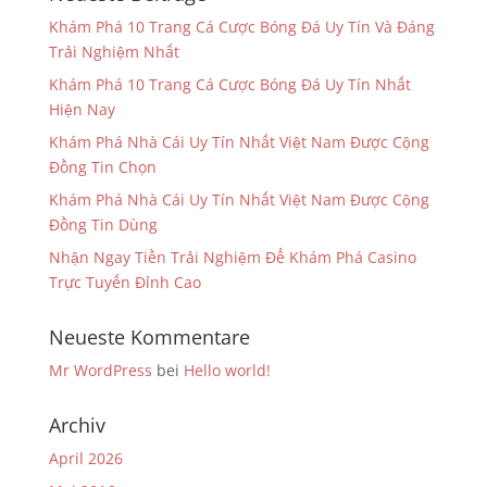
Khám Phá 10 Trang Cá Cược Bóng Đá Uy Tín Và Đáng
Trải Nghiệm Nhất
Khám Phá 10 Trang Cá Cược Bóng Đá Uy Tín Nhất
Hiện Nay
Khám Phá Nhà Cái Uy Tín Nhất Việt Nam Được Cộng
Đồng Tin Chọn
Khám Phá Nhà Cái Uy Tín Nhất Việt Nam Được Cộng
Đồng Tin Dùng
Nhận Ngay Tiền Trải Nghiệm Để Khám Phá Casino
Trực Tuyến Đỉnh Cao
Neueste Kommentare
Mr WordPress
bei
Hello world!
Archiv
April 2026