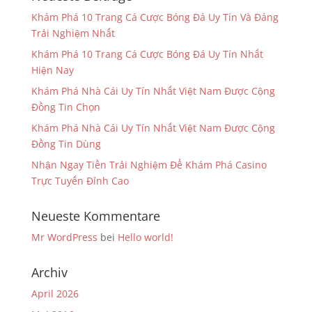
Khám Phá 10 Trang Cá Cược Bóng Đá Uy Tín Và Đáng
Trải Nghiệm Nhất
Khám Phá 10 Trang Cá Cược Bóng Đá Uy Tín Nhất
Hiện Nay
Khám Phá Nhà Cái Uy Tín Nhất Việt Nam Được Cộng
Đồng Tin Chọn
Khám Phá Nhà Cái Uy Tín Nhất Việt Nam Được Cộng
Đồng Tin Dùng
Nhận Ngay Tiền Trải Nghiệm Để Khám Phá Casino
Trực Tuyến Đỉnh Cao
Neueste Kommentare
Mr WordPress
bei
Hello world!
Archiv
April 2026