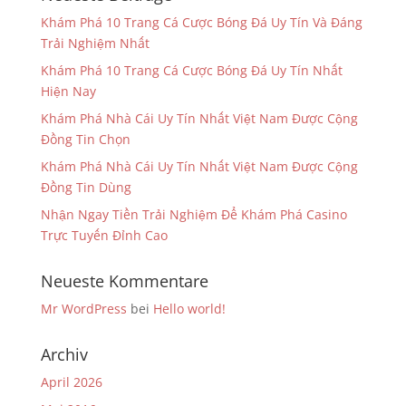
Khám Phá 10 Trang Cá Cược Bóng Đá Uy Tín Và Đáng
Trải Nghiệm Nhất
Khám Phá 10 Trang Cá Cược Bóng Đá Uy Tín Nhất
Hiện Nay
Khám Phá Nhà Cái Uy Tín Nhất Việt Nam Được Cộng
Đồng Tin Chọn
Khám Phá Nhà Cái Uy Tín Nhất Việt Nam Được Cộng
Đồng Tin Dùng
Nhận Ngay Tiền Trải Nghiệm Để Khám Phá Casino
Trực Tuyến Đỉnh Cao
Neueste Kommentare
Mr WordPress
bei
Hello world!
Archiv
April 2026