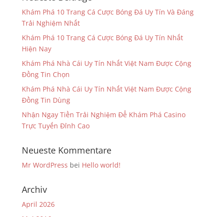
Khám Phá 10 Trang Cá Cược Bóng Đá Uy Tín Và Đáng
Trải Nghiệm Nhất
Khám Phá 10 Trang Cá Cược Bóng Đá Uy Tín Nhất
Hiện Nay
Khám Phá Nhà Cái Uy Tín Nhất Việt Nam Được Cộng
Đồng Tin Chọn
Khám Phá Nhà Cái Uy Tín Nhất Việt Nam Được Cộng
Đồng Tin Dùng
Nhận Ngay Tiền Trải Nghiệm Để Khám Phá Casino
Trực Tuyến Đỉnh Cao
Neueste Kommentare
Mr WordPress
bei
Hello world!
Archiv
April 2026