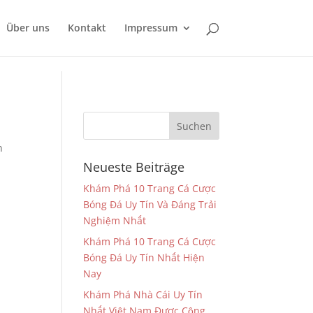
Über uns
Kontakt
Impressum
n
Neueste Beiträge
Khám Phá 10 Trang Cá Cược
Bóng Đá Uy Tín Và Đáng Trải
Nghiệm Nhất
Khám Phá 10 Trang Cá Cược
Bóng Đá Uy Tín Nhất Hiện
Nay
Khám Phá Nhà Cái Uy Tín
Nhất Việt Nam Được Cộng