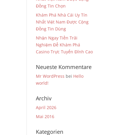
Đồng Tin Chọn
Khám Phá Nhà Cái Uy Tín
Nhất Việt Nam Được Cộng
Đồng Tin Dùng
Nhận Ngay Tiền Trải
Nghiệm Để Khám Phá
Casino Trực Tuyến Đỉnh Cao
Neueste Kommentare
Mr WordPress
bei
Hello
world!
Archiv
April 2026
Mai 2016
Kategorien