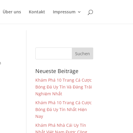
Über uns
Kontakt
Impressum
n
Neueste Beiträge
Khám Phá 10 Trang Cá Cược
Bóng Đá Uy Tín Và Đáng Trải
Nghiệm Nhất
Khám Phá 10 Trang Cá Cược
Bóng Đá Uy Tín Nhất Hiện
Nay
Khám Phá Nhà Cái Uy Tín
Nhất Việt Nam Được Cộng