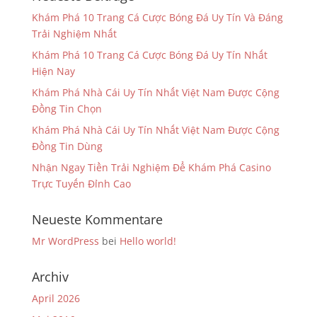
Khám Phá 10 Trang Cá Cược Bóng Đá Uy Tín Và Đáng
Trải Nghiệm Nhất
Khám Phá 10 Trang Cá Cược Bóng Đá Uy Tín Nhất
Hiện Nay
Khám Phá Nhà Cái Uy Tín Nhất Việt Nam Được Cộng
Đồng Tin Chọn
Khám Phá Nhà Cái Uy Tín Nhất Việt Nam Được Cộng
Đồng Tin Dùng
Nhận Ngay Tiền Trải Nghiệm Để Khám Phá Casino
Trực Tuyến Đỉnh Cao
Neueste Kommentare
Mr WordPress
bei
Hello world!
Archiv
April 2026