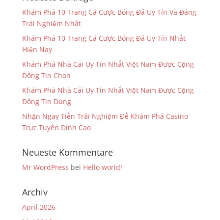
Khám Phá 10 Trang Cá Cược Bóng Đá Uy Tín Và Đáng
Trải Nghiệm Nhất
Khám Phá 10 Trang Cá Cược Bóng Đá Uy Tín Nhất
Hiện Nay
Khám Phá Nhà Cái Uy Tín Nhất Việt Nam Được Cộng
Đồng Tin Chọn
Khám Phá Nhà Cái Uy Tín Nhất Việt Nam Được Cộng
Đồng Tin Dùng
Nhận Ngay Tiền Trải Nghiệm Để Khám Phá Casino
Trực Tuyến Đỉnh Cao
Neueste Kommentare
Mr WordPress
bei
Hello world!
Archiv
April 2026