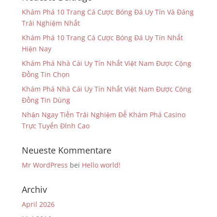
Khám Phá 10 Trang Cá Cược Bóng Đá Uy Tín Và Đáng
Trải Nghiệm Nhất
Khám Phá 10 Trang Cá Cược Bóng Đá Uy Tín Nhất
Hiện Nay
Khám Phá Nhà Cái Uy Tín Nhất Việt Nam Được Cộng
Đồng Tin Chọn
Khám Phá Nhà Cái Uy Tín Nhất Việt Nam Được Cộng
Đồng Tin Dùng
Nhận Ngay Tiền Trải Nghiệm Để Khám Phá Casino
Trực Tuyến Đỉnh Cao
Neueste Kommentare
Mr WordPress
bei
Hello world!
Archiv
April 2026